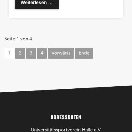
Danke Anika
Weiterlesen …
Seite 1 von 4
1
2
3
4
Vorwärts
Ende
ADRESSDATEN
Universitätssportverein Halle e.V.