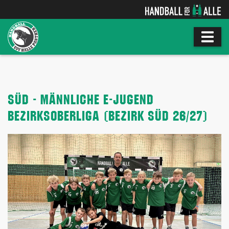
SÜD - MÄNNLICHE E-JUGEND
BEZIRKSOBERLIGA (BEZIRK SÜD 26/27)