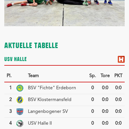
AKTUELLE TABELLE
USV HALLE
Pl.
Team
Sp.
Tore
PKT
1
BSV "Fichte" Erdeborn
0
0
:
0
0:0
2
BSV Klostermansfeld
0
0
:
0
0:0
3
Langenbogener SV
0
0
:
0
0:0
4
USV Halle II
0
0
:
0
0:0