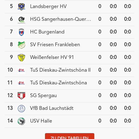
5
Landsberger HV
0
0
:
0
0:0
6
HSG Sangerhausen-Querfurt
0
0
:
0
0:0
7
HC Burgenland
0
0
:
0
0:0
8
SV Friesen Frankleben
0
0
:
0
0:0
9
Weißenfelser HV 91
0
0
:
0
0:0
10
TuS Dieskau-Zwintschöna II
0
0
:
0
0:0
11
TuS Dieskau-Zwintschöna
0
0
:
0
0:0
12
SG Spergau
0
0
:
0
0:0
13
VfB Bad Lauchstädt
0
0
:
0
0:0
14
USV Halle
0
0
:
0
0:0
ZU DEN TABELLEN